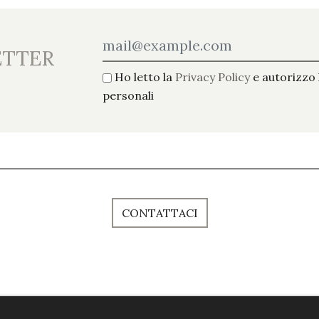
ETTER
Ho letto la
Privacy Policy
e autorizzo l
personali
CONTATTACI
I PIER PAOLO SPRIANO - VIA GRANDI 10 -21100 VARESE (VA) C/O STUDIO T