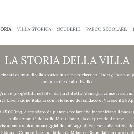
TORIA
VILLA STORICA
SCUDERIE
PARCO SECOLARE
LA STORIA DELLA VILLA
cinanti esempi di villa storica in stile neoclassico-liberty, location
memorabile di alto livello.
grini e progettata nel 1875 dall’architetto Alemagna conserva un’im
a la Liberazione italiana con l’elezione del sindaco di Varese il 24 Ap
 45.000mq. circondato da piante secolari che incorniciano il paesagg
sulla sommità del colle Montalbano, da cui prende il nome.
 vista panoramica impareggiabile sul Lago di Varese, sulla catena d
lo 25km da Como e Lugano, 50km da Milano e 35km dall’aeroporto d