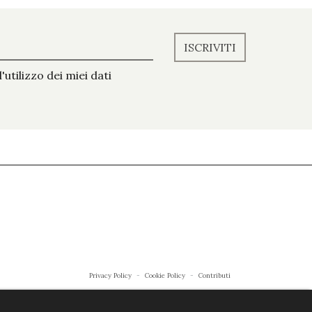
ISCRIVITI
'utilizzo dei miei dati
Privacy Policy
Cookie Policy
Contributi
URCONI - P.IVA
Powered by
Lipsia.