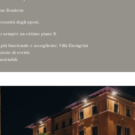
rne Scuderie.
cessità degli sposi.
do sempre un ottimo piano B.
più funzionale e accogliente, Villa Esengrini
ione di eventi.
aziendali.